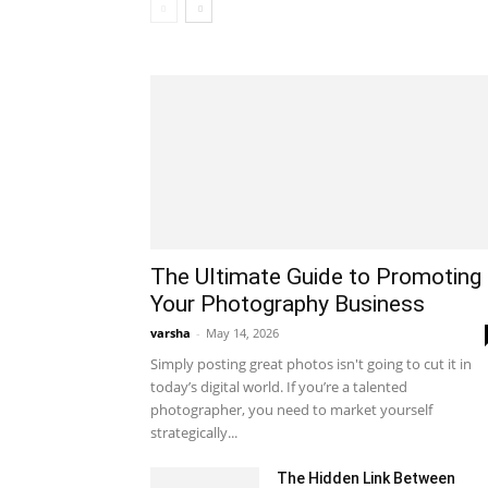
The Ultimate Guide to Promoting
Your Photography Business
varsha
-
May 14, 2026
Simply posting great photos isn't going to cut it in
today’s digital world. If you’re a talented
photographer, you need to market yourself
strategically...
The Hidden Link Between