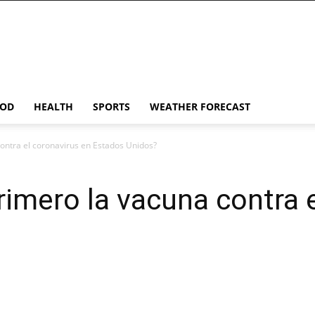
OD
HEALTH
SPORTS
WEATHER FORECAST
contra el coronavirus en Estados Unidos?
primero la vacuna contra 