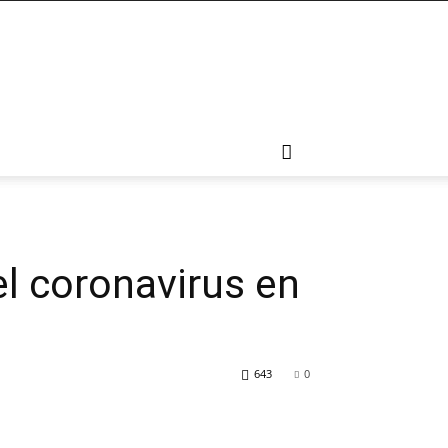
el coronavirus en
643
0