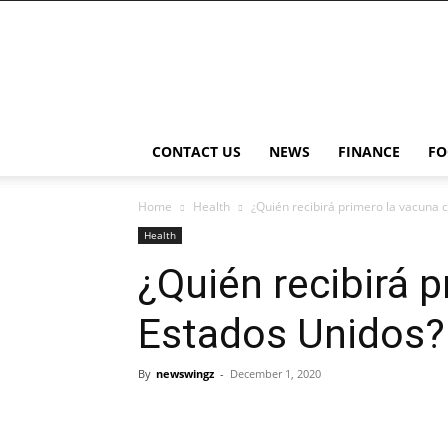
NewsWingz
CONTACT US
NEWS
FINANCE
FO
Home
Health
¿Quién recibirá primero la vacuna 
Health
¿Quién recibirá 
Estados Unidos?
By
newswingz
-
December 1, 2020