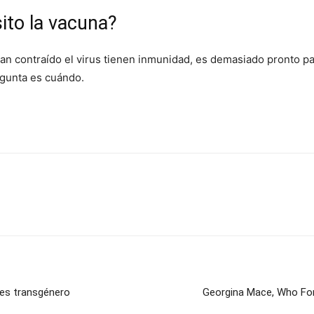
ito la vacuna?
n contraído el virus tienen inmunidad, es demasiado pronto p
egunta es cuándo.
e es transgénero
Georgina Mace, Who For