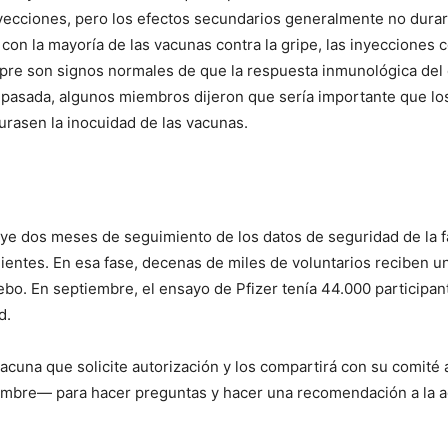
nyecciones, pero los efectos secundarios generalmente no durar
on la mayoría de las vacunas contra la gripe, las inyecciones c
mpre son signos normales de que la respuesta inmunológica del 
pasada, algunos miembros dijeron que sería importante que los
urasen la inocuidad de las vacunas.
uye dos meses de seguimiento de los datos de seguridad de la f
entes. En esa fase, decenas de miles de voluntarios reciben una
bo. En septiembre, el ensayo de Pfizer tenía 44.000 participan
d.
vacuna que solicite autorización y los compartirá con su comit
ciembre— para hacer preguntas y hacer una recomendación a la a