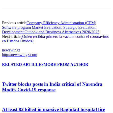
Previous article
Company Efficiency Administration (CPM)
Software program Market Evaluation, Strategic Evaluation,
Development Outlook and Bussiness Alternatives 2020-2025
Next article
¿Quién recibirá primero la vacuna contra el coronavirus
en Estados Unidos?
newswingz
http://newswingz.com
RELATED ARTICLES
MORE FROM AUTHOR
Twitter blocks posts in India critical of Narendra
Modi’s Covid-19 response
At least 82 killed in massive Baghdad hospital fire