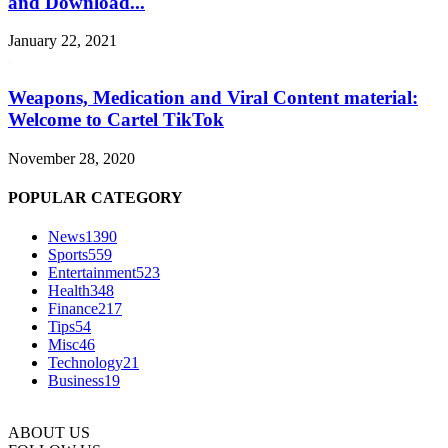
and Download...
January 22, 2021
Weapons, Medication and Viral Content material:
Welcome to Cartel TikTok
November 28, 2020
POPULAR CATEGORY
News
1390
Sports
559
Entertainment
523
Health
348
Finance
217
Tips
54
Misc
46
Technology
21
Business
19
ABOUT US