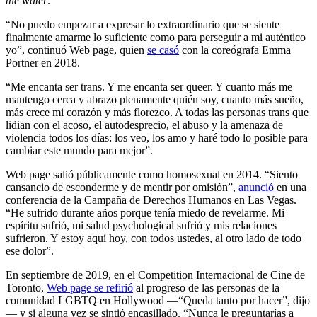
the water
.
“No puedo empezar a expresar lo extraordinario que se siente
finalmente amarme lo suficiente como para perseguir a mi auténtico
yo”, continuó Web page, quien
se casó
con la coreógrafa Emma
Portner en 2018.
“Me encanta ser trans. Y me encanta ser queer. Y cuanto más me
mantengo cerca y abrazo plenamente quién soy, cuanto más sueño,
más crece mi corazón y más florezco. A todas las personas trans que
lidian con el acoso, el autodesprecio, el abuso y la amenaza de
violencia todos los días: los veo, los amo y haré todo lo posible para
cambiar este mundo para mejor”.
Web page salió públicamente como homosexual en 2014. “Siento
cansancio de esconderme y de mentir por omisión”,
anunció
en una
conferencia de la Campaña de Derechos Humanos en Las Vegas.
“He sufrido durante años porque tenía miedo de revelarme. Mi
espíritu sufrió, mi salud psychological sufrió y mis relaciones
sufrieron. Y estoy aquí hoy, con todos ustedes, al otro lado de todo
ese dolor”.
En septiembre de 2019, en el Competition Internacional de Cine de
Toronto,
Web page se refirió
al progreso de las personas de la
comunidad LGBTQ en Hollywood —“Queda tanto por hacer”, dijo
— y si alguna vez se sintió encasillado. “Nunca le preguntarías a