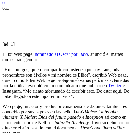
0
653
[ad_1]
Elliot Web page,
nominado al Oscar por
Juno
, anunció el martes
que es transgénero.
“Hola amigos, quiero compartir con ustedes que soy trans, mis
pronombres son él/ellos y mi nombre es Elliot”, escribió Web page,
quien como Ellen Web page protagonizó varias películas aclamadas
por la crítica, escribió en un comunicado que publicó en
Twitter
e
Instagram. “Me siento afortunado de escribir esto. De estar aquí. De
haber llegado a este lugar en mi vida”.
Web page, un actor y productor canadiense de 33 años, también es
conocido por sus papeles en las películas
X-Males: La batalla
ultimate
,
X-Males: Días del futuro pasado
e
Inception
así como en
la reciente serie de Netflix
Umbrella Academy.
Tuvo su debut como
director el año pasado con el documental
There’s one thing within